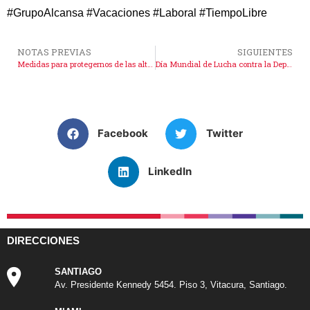
#GrupoAlcansa #Vacaciones #Laboral #TiempoLibre
NOTAS PREVIAS
SIGUIENTES
Medidas para protegernos de las altas temperaturas
Día Mundial de Lucha contra la Depresión
Facebook
Twitter
LinkedIn
DIRECCIONES
SANTIAGO
Av. Presidente Kennedy 5454. Piso 3, Vitacura, Santiago.