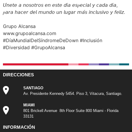
𝘜́𝘯𝘦𝘵𝘦 𝘢 𝘯𝘰𝘴𝘰𝘵𝘳𝘰𝘴 𝘦𝘯 𝘦𝘴𝘵𝘦 𝘥í𝘢 𝘦𝘴𝑝𝘦𝘤𝘪𝘢𝘭 𝘺 𝘤𝘢𝘥𝘢 𝘥í𝘢,
𝑝𝘢𝘳𝘢 𝘩𝘢𝘤𝘦𝘳 𝘥𝘦𝘭 𝘮𝘶𝘯𝘥𝘰 𝘶𝘯 𝘭𝘶𝘨𝘢𝘳 𝘮𝘢́𝘴 𝘪𝘯𝘤𝘭𝘶𝘴𝘪𝘷𝘰 𝘺 𝘧𝘦𝘭𝘪𝘻.⁣
Grupo Alcansa⁣
www.grupoalcansa.com
#DíaMundialDelSíndromeDeDown #Inclusión
#Diversidad #GrupoAlcansa
DIRECCIONES
SANTIAGO
Av. Presidente Kennedy 5454. Piso 3, Vitacura, Santiago.
MIAMI
801 Brickell Avenue 8th Floor Suite 800 Miami - Florida
33131
INFORMACIÓN